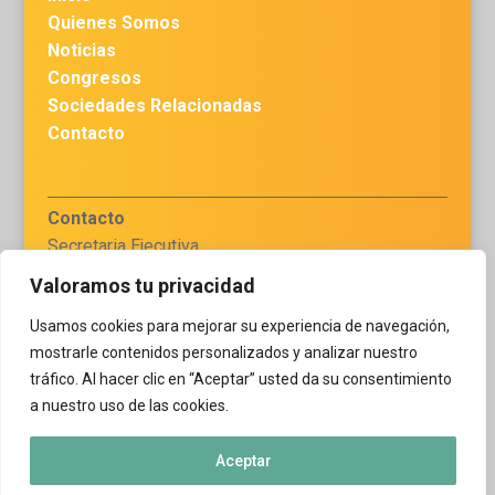
Quienes Somos
Noticias
Congresos
Sociedades Relacionadas
Contacto
Contacto
Secretaria Ejecutiva
Dra. Haydee Chávez
Valoramos tu privacidad
secretariaejecutiva.flaq
Usamos cookies para mejorar su experiencia de navegación,
@gmail.com
mostrarle contenidos personalizados y analizar nuestro
tráfico. Al hacer clic en “Aceptar” usted da su consentimiento
a nuestro uso de las cookies.
Aceptar
© Federación Latinoamericana de Asociaciones Químicas.