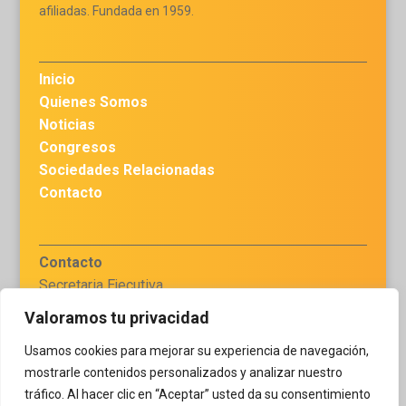
afiliadas. Fundada en 1959.
Inicio
Quienes Somos
Noticias
Congresos
Sociedades Relacionadas
Contacto
Contacto
Secretaria Ejecutiva
Dra. Haydee Chávez
Valoramos tu privacidad
secretariaejecutiva.flaq
Usamos cookies para mejorar su experiencia de navegación,
@gmail.com
mostrarle contenidos personalizados y analizar nuestro
tráfico. Al hacer clic en “Aceptar” usted da su consentimiento