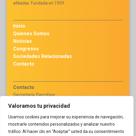
afiliadas. Fundada en 1959.
Inicio
Quienes Somos
Noticias
Congresos
Sociedades Relacionadas
Contacto
Contacto
Secretaria Ejecutiva
Dra. Haydee Chávez
Valoramos tu privacidad
secretariaejecutiva.flaq
Usamos cookies para mejorar su experiencia de navegación,
@gmail.com
mostrarle contenidos personalizados y analizar nuestro
tráfico. Al hacer clic en “Aceptar” usted da su consentimiento